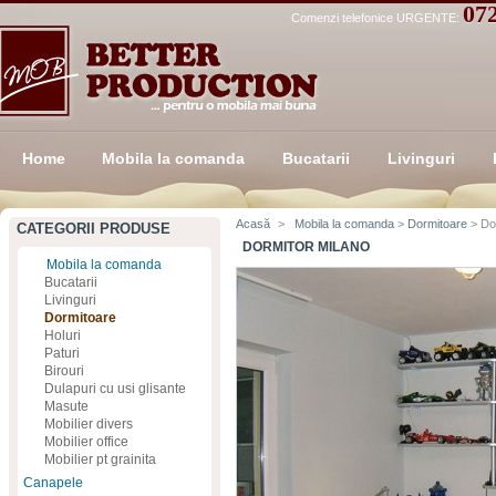
07
Comenzi telefonice URGENTE:
Home
Mobila la comanda
Bucatarii
Livinguri
Acasă
>
Mobila la comanda
>
Dormitoare
> Do
CATEGORII PRODUSE
DORMITOR MILANO
Mobila la comanda
Bucatarii
Livinguri
Dormitoare
Holuri
Paturi
Birouri
Dulapuri cu usi glisante
Masute
Mobilier divers
Mobilier office
Mobilier pt grainita
Canapele