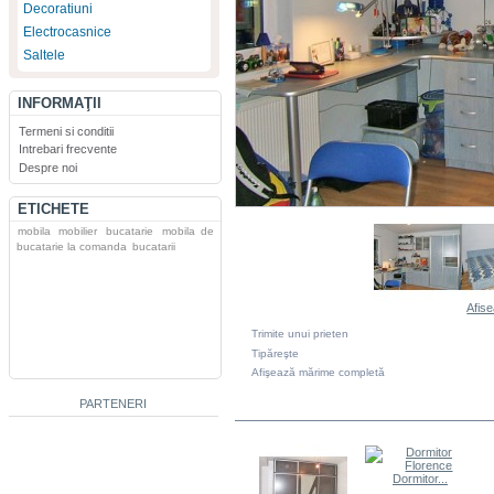
Decoratiuni
Electrocasnice
Saltele
INFORMAŢII
Termeni si conditii
Intrebari frecvente
Despre noi
ETICHETE
mobila
mobilier
bucatarie
mobila de
bucatarie la comanda
bucatarii
Afise
Trimite unui prieten
Tipăreşte
Afişează mărime completă
PARTENERI
DIN ACEEASI CATEGORIE
Dormitor...