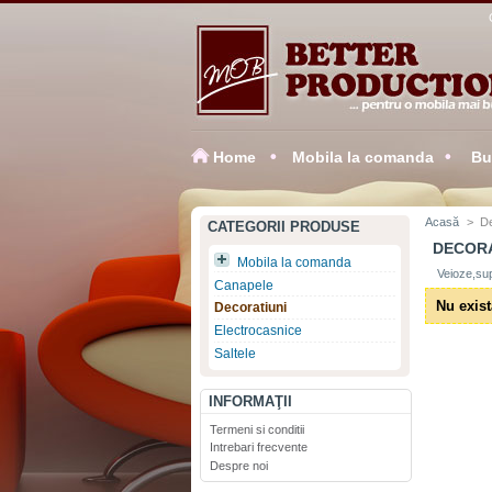
Home
Mobila la comanda
Buc
Acasă
>
De
CATEGORII PRODUSE
DECOR
Mobila la comanda
Veioze,sup
Canapele
Nu exist
Decoratiuni
Electrocasnice
Saltele
INFORMAŢII
Termeni si conditii
Intrebari frecvente
Despre noi