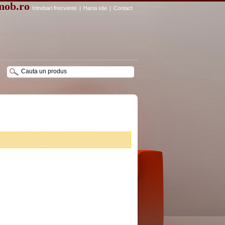
mob.ro
Intrebari frecvente
|
Harta site
|
Contact