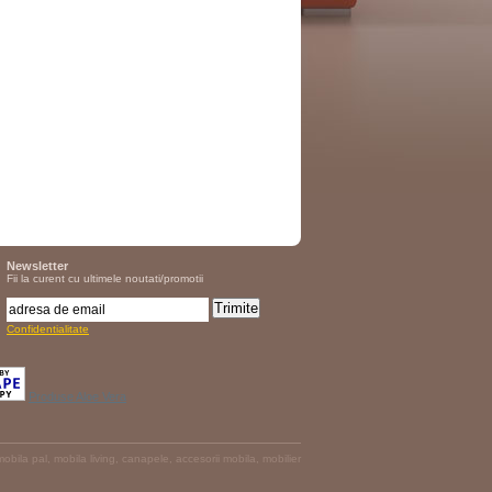
Newsletter
Fii la curent cu ultimele noutati/promotii
Trimite
Confidentialitate
Produse Aloe Vera
bila pal, mobila living, canapele, accesorii mobila, mobilier