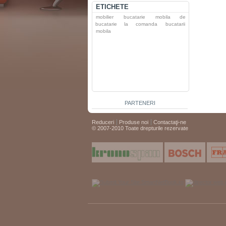
ETICHETE
mobilier
bucatarie
mobila de
bucatarie la comanda
bucatarii
mobila
PARTENERI
Reduceri
Produse noi
Contactaţi-ne
© 2007-2010 Toate drepturile rezervate