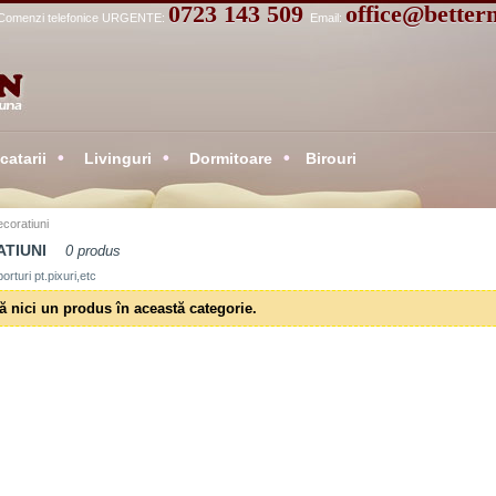
0723 143 509
office@better
Comenzi telefonice URGENTE:
Email:
atarii
Livinguri
Dormitoare
Birouri
coratiuni
ATIUNI
0 produs
orturi pt.pixuri,etc
ă nici un produs în această categorie.