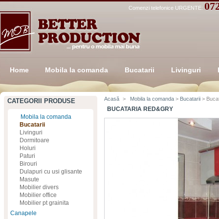
07
Comenzi telefonice URGENTE:
Home
Mobila la comanda
Bucatarii
Livinguri
Acasă
>
Mobila la comanda
>
Bucatarii
> Buca
CATEGORII PRODUSE
BUCATARIA RED&GRY
Mobila la comanda
Bucatarii
Livinguri
Dormitoare
Holuri
Paturi
Birouri
Dulapuri cu usi glisante
Masute
Mobilier divers
Mobilier office
Mobilier pt grainita
Canapele