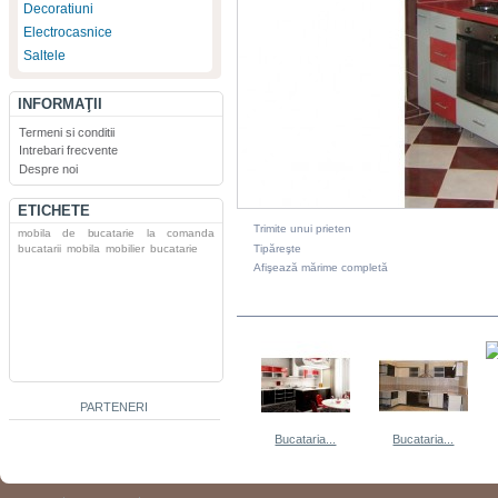
Decoratiuni
Electrocasnice
Saltele
INFORMAŢII
Termeni si conditii
Intrebari frecvente
Despre noi
ETICHETE
Trimite unui prieten
mobila de bucatarie la comanda
Tipăreşte
bucatarii
mobila
mobilier
bucatarie
Afişează mărime completă
DIN ACEEASI CATEGORIE
PARTENERI
Bucataria...
Bucataria...